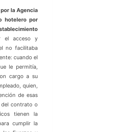
por la Agencia
o hotelero por
establecimiento
r el acceso y
l no facilitaba
iente: cuando el
ue le permitía,
con cargo a su
empleado, quien,
tención de esas
 del contrato o
icos tienen la
para cumplir la