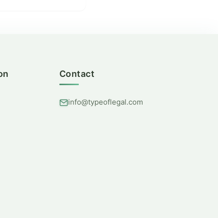
on
Contact
info@typeoflegal.com