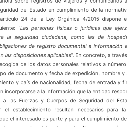
ñola sobre registros de viajeros y comunicarlos a
guridad del Estado en cumplimiento de la normativ
 artículo 24 de la Ley Orgánica 4/2015 dispone 
guiente:
“Las personas físicas o jurídicas que ejer
ara la seguridad ciudadana, como las de hosped
obligaciones de registro documental e información 
n las disposiciones aplicables
”. En concreto, a travé
 recogida de los datos personales relativos a núme
tipo de documento y fecha de expedición, nombre y a
iento y país de nacionalidad, fecha de entrada y fir
n incorporarse a la información que la entidad respo
r a las Fuerzas y Cuerpos de Seguridad del Est
 el establecimiento resultan necesarios para la
 que el interesado es parte y para el cumplimiento de