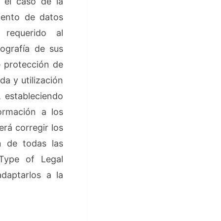
n el caso de la
miento de datos
requerido al
ografía de sus
e protección de
da y utilización
, estableciendo
ormación a los
rá corregir los
n de todas las
 Type of Legal
daptarlos a la