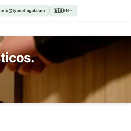
🇬🇧
info@typeoflegal.com
EN
ticos.