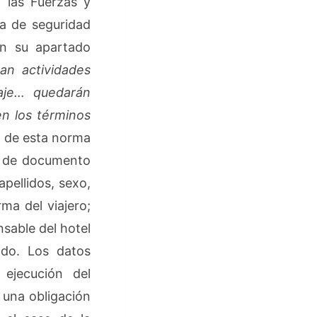
 las Fuerzas y
a de seguridad
en su apartado
zan actividades
aje… quedarán
en los términos
s de esta norma
ro de documento
pellidos, sexo,
ma del viajero;
nsable del hotel
ado. Los datos
 ejecución del
 una obligación