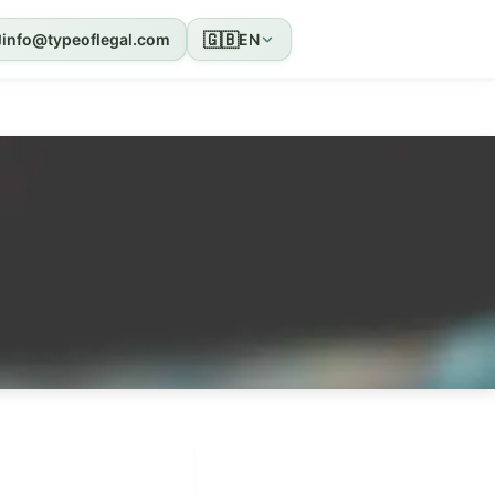
🇬🇧
info@typeoflegal.com
EN