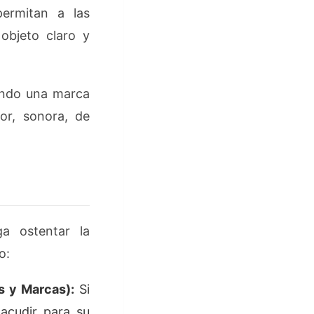
ermitan a las
objeto claro y
ando una marca
lor, sonora, de
a ostentar la
o:
s y Marcas):
Si
acudir para su