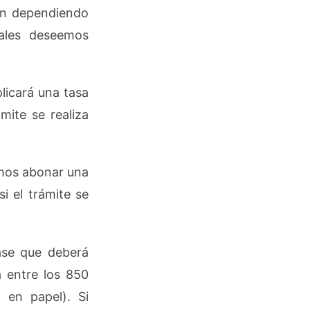
rán dependiendo
uales deseemos
licará una tasa
mite se realiza
emos abonar una
i el trámite se
base que deberá
a entre los 850
 en papel). Si