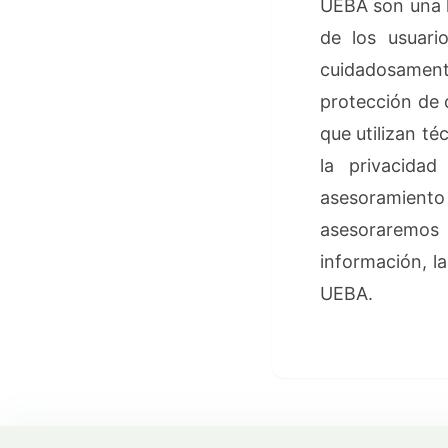
UEBA son una h
de los usuari
cuidadosament
protección de 
que utilizan t
la privacida
asesoramient
asesoraremos
información, l
UEBA.