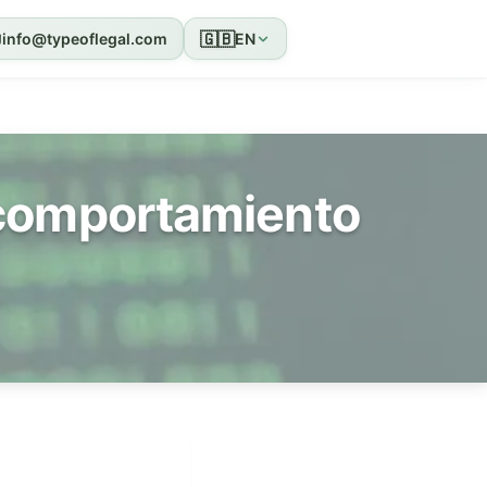
🇬🇧
info@typeoflegal.com
EN
e comportamiento