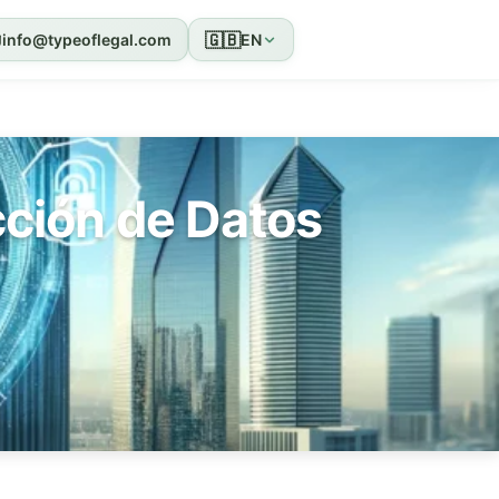
🇬🇧
info@typeoflegal.com
EN
cción de Datos