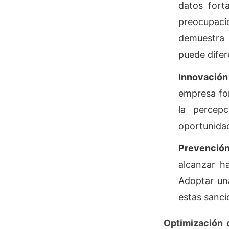
datos fort
preocupaci
demuestra 
puede difer
Innovación
empresa fo
la percep
oportunidad
Prevención
alcanzar h
Adoptar una
estas sanci
Optimización 