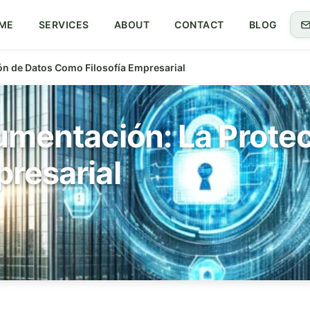
ME
SERVICES
ABOUT
CONTACT
BLOG
ón de Datos Como Filosofía Empresarial
umentación: La Prote
resarial