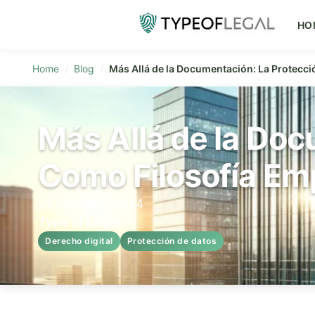
HO
Home
Blog
Más Allá de la Documentación: La Protecci
Más Allá de la Doc
Como Filosofía Emp
26 February 2024
Type of Legal
Derecho digital
Protección de datos