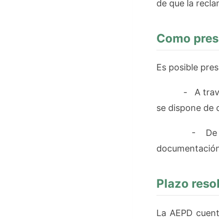
de que la recla
Como prese
Es posible pres
- A través del
se dispone de c
- De forma 
documentación,
Plazo reso
La AEPD cuent