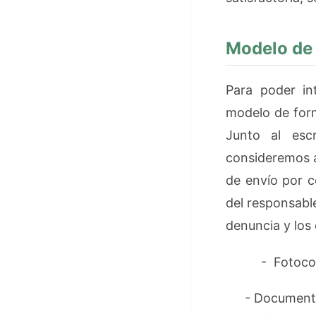
Modelo de
Para poder in
modelo de form
Junto al esc
consideremos a
de envío por co
del responsable
denuncia y los
- Fotocopia 
- Documento ac