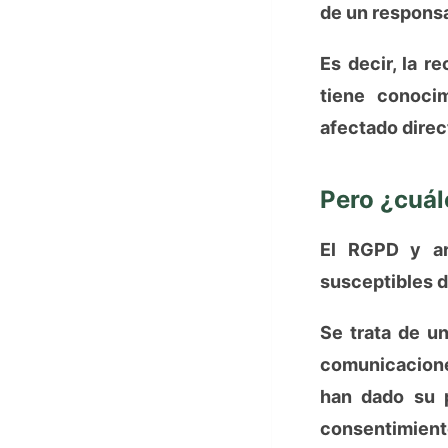
de un responsa
Es decir, la r
tiene conoci
afectado direc
Pero ¿cuál
El RGPD y ar
susceptibles d
Se trata de un
comunicacione
han dado su p
consentimiento 