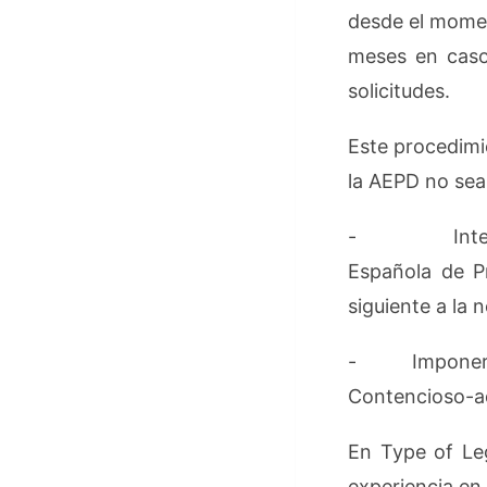
desde el momen
meses en caso 
solicitudes.
Este procedimie
la AEPD no sea
- Interponer
Española de P
siguiente a la 
- Imponer dir
Contencioso-ad
En Type of Le
experiencia en