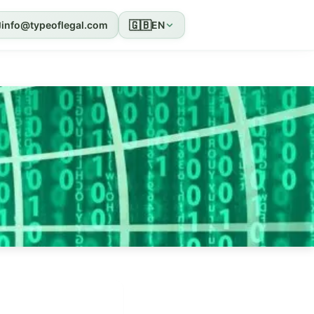
🇬🇧
info@typeoflegal.com
EN