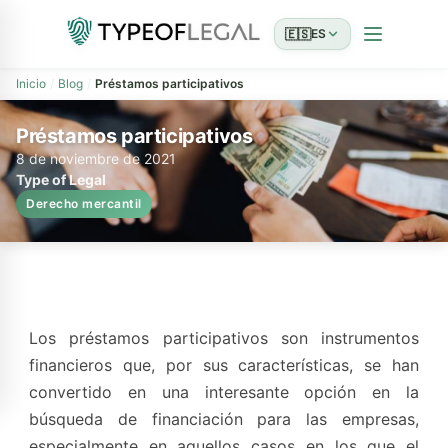
🇪🇸
ES
Inicio
Blog
Préstamos participativos
Préstamos participativos
8 de noviembre de 2021
Type of Legal
Derecho mercantil
Los préstamos participativos son instrumentos
financieros que, por sus características, se han
convertido en una interesante opción en la
búsqueda de financiación para las empresas,
especialmente en aquellos casos en los que el