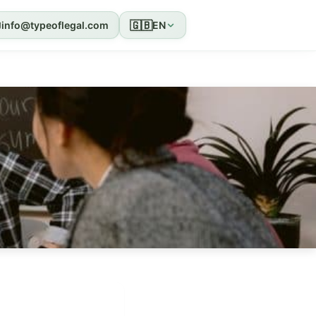
🇬🇧
info@typeoflegal.com
EN