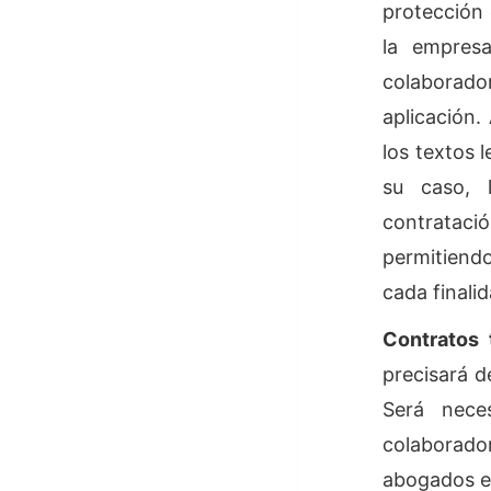
protección
la empresa
colaborado
aplicación.
los textos l
su caso, 
contrataci
permitiendo
cada finali
Contratos 
precisará d
Será nece
colaborado
abogados ex