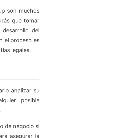
tup son muchos
ndrás que tomar
desarrollo del
 el proceso es
ías legales.
rio analizar su
lquier posible
.
o de negocio si
ara asegurar la