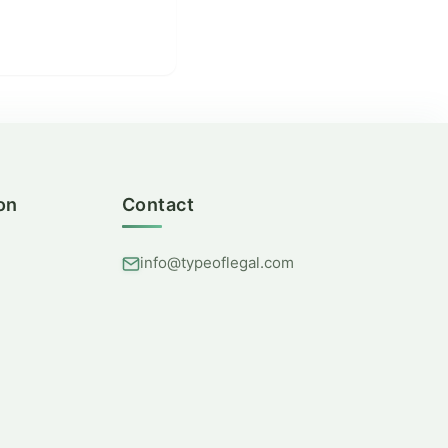
on
Contact
info@typeoflegal.com