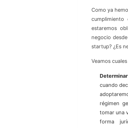
Como ya hemos 
cumplimiento 
estaremos obl
negocio desde 
startup? ¿Es n
Veamos cuales 
Determinar
cuando deci
adoptaremo
régimen ge
tomar una v
forma jur