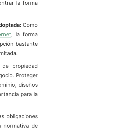
ontrar la forma
adoptada:
Como
rnet
, la forma
opción bastante
mitada.
 de propiedad
egocio. Proteger
minio, diseños
ortancia para la
as obligaciones
la normativa de