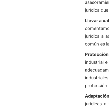
asesoramie
jurídica qu
Llevar a ca
comentamo
jurídica a 
común es la
Protección
industrial 
adecuadame
industriale
protección 
Adaptación
jurídicas 