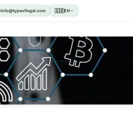
🇬🇧
info@typeoflegal.com
EN