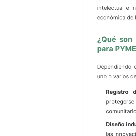
intelectual e 
económica de lo
¿Qué son l
para PYM
Dependiendo d
uno o varios de
Registro 
protegers
comunitario
Diseño indu
las innovac