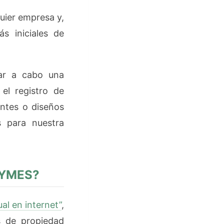
uier empresa y,
s iniciales de
var a cabo una
 el registro de
entes o diseños
s para nuestra
 PYMES?
al en internet”
,
s de propiedad