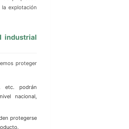
 la explotación
 industrial
remos proteger
, etc. podrán
vel nacional,
ueden protegerse
roducto.