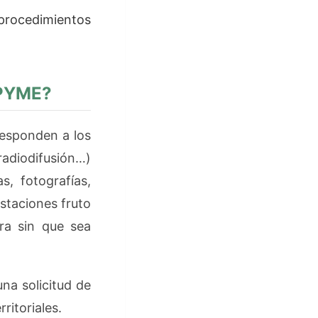
procedimientos
.
 PYME?
responden a los
radiodifusión…)
s, fotografías,
estaciones fruto
ra sin que sea
una solicitud de
rritoriales.