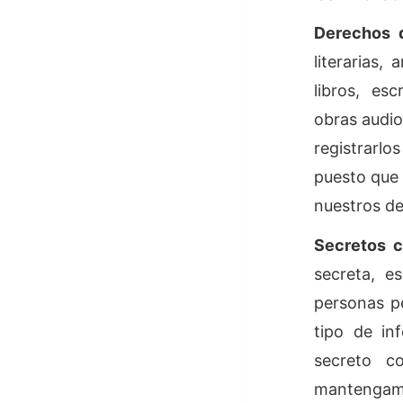
Derechos d
literarias,
libros, es
obras audio
registrarlo
puesto que 
nuestros d
Secretos c
secreta, e
personas pe
tipo de i
secreto co
mantengamo