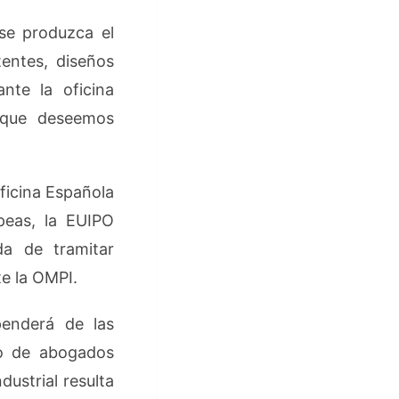
 se produzca el
entes, diseños
ante la oficina
l que deseemos
ficina Española
peas, la EUIPO
da de tramitar
te la OMPI.
penderá de las
po de abogados
dustrial resulta