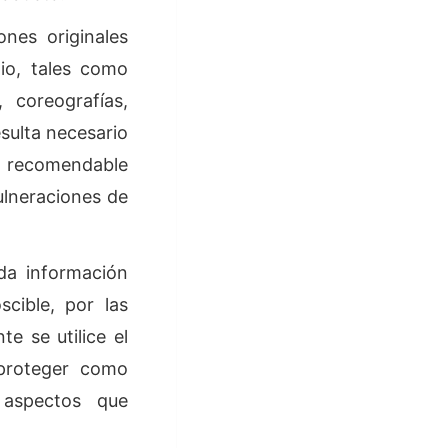
ones originales
dio, tales como
, coreografías,
sulta necesario
te recomendable
ulneraciones de
da información
cible, por las
e se utilice el
proteger como
s aspectos que